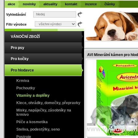
akce
novinky
aktuality
kontakt
inzerce
články
Vyhledávání
Filtr výrobce
VÁNOČNÍ ZBOŽÍ
Pro psy
AVI Minerální kámen pro hlo
Pro kočky
Pro hlodavce
Krmiva
Pochoutky
Vitamíny a doplňky
Klece, ohrádky, domečky, přepravky
Misky, napáječky, zásobníky na
krmivo
Péče a kosmetika
Steliva, podestýlky, seno
Postroje