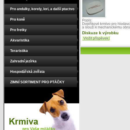
Pro andulky, korely, lori, a další ptactvo
Pro koně
Popis:
Doplňkové krmivo pro hlodavce.
a slouží k mechanickému obru
Pro fretky
Diskuze k výrobku
Vložit příspěvek
Akvaristika
Teraristika
Zahradní jezírka
Hospodářská zvířata
ZIMNÍ SORTIMENT PRO PTÁČKY