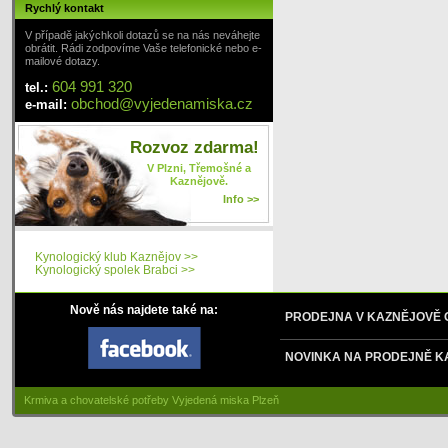
Rychlý kontakt
V případě jakýchkoli dotazů se na nás neváhejte
obrátit. Rádi zodpovíme Vaše telefonické nebo e-
mailové dotazy.
604 991 320
tel.:
obchod
@
vyjedenamiska
.cz
e-mail:
Rozvoz zdarma!
V Plzni, Třemošné a
Kaznějově.
Info >>
Kynologický klub Kaznějov >>
Kynologický spolek Brabci >>
Nově nás najdete také na:
PRODEJNA V KAZNĚJOVĚ
NOVINKA NA PRODEJNĚ K
Krmiva a chovatelské potřeby Vyjedená miska Plzeň