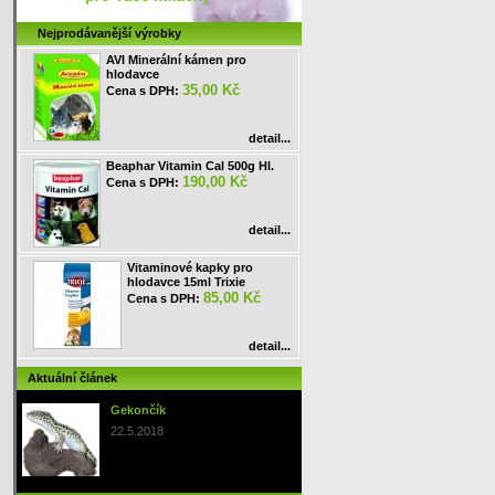
Nejprodávanější výrobky
AVI Minerální kámen pro
hlodavce
35,00 Kč
Cena s DPH:
detail...
Beaphar Vitamin Cal 500g Hl.
190,00 Kč
Cena s DPH:
detail...
Vitaminové kapky pro
hlodavce 15ml Trixie
85,00 Kč
Cena s DPH:
detail...
Aktuální článek
Gekončík
22.5.2018