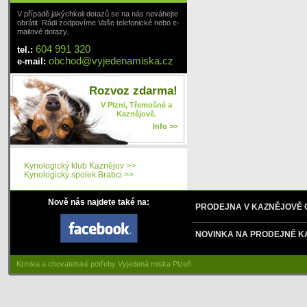
V případě jakýchkoli dotazů se na nás neváhejte
obrátit. Rádi zodpovíme Vaše telefonické nebo e-
mailové dotazy.
604 991 320
tel.:
obchod
@
vyjedenamiska
.cz
e-mail:
Rozvoz zdarma!
V Plzni, Třemošné a
Kaznějově.
Info >>
Kynologický klub Kaznějov >>
Kynologický spolek Brabci >>
Nově nás najdete také na:
PRODEJNA V KAZNĚJOVĚ
NOVINKA NA PRODEJNĚ K
Krmiva a chovatelské potřeby Vyjedená miska Plzeň