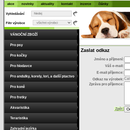
akce
novinky
aktuality
kontakt
inzerce
články
Vyhledávání
Filtr výrobce
VÁNOČNÍ ZBOŽÍ
Pro psy
Zaslat odkaz
Pro kočky
Jméno a příjmení:
Pro hlodavce
Váš e-mail:
E-mail příjemce:
Pro andulky, korely, lori, a další ptactvo
Cal
Odkaz na výrobek:
Zpráva pro příjemce:
Pro koně
Pro fretky
Akvaristika
Zpět
Teraristika
Zahradní jezírka