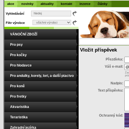
akce
novinky
aktuality
kontakt
inzerce
články
Vyhledávání
Filtr výrobce
VÁNOČNÍ ZBOŽÍ
Pro psy
Vložit příspěvek
Pro kočky
Přezdívka:
Pro hlodavce
Váš e-mail:
Zad
Pro andulky, korely, lori, a další ptactvo
prá
Nadpis:
Pro koně
Text příspěvku:
Pro fretky
Akvaristika
Ochranný kód:
Teraristika
Zahradní jezírka