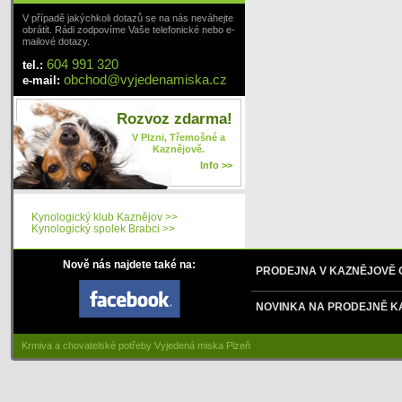
V případě jakýchkoli dotazů se na nás neváhejte
obrátit. Rádi zodpovíme Vaše telefonické nebo e-
mailové dotazy.
604 991 320
tel.:
obchod
@
vyjedenamiska
.cz
e-mail:
Rozvoz zdarma!
V Plzni, Třemošné a
Kaznějově.
Info >>
Kynologický klub Kaznějov >>
Kynologický spolek Brabci >>
Nově nás najdete také na:
PRODEJNA V KAZNĚJOVĚ
NOVINKA NA PRODEJNĚ K
Krmiva a chovatelské potřeby Vyjedená miska Plzeň