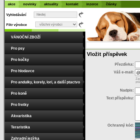
akce
novinky
aktuality
kontakt
inzerce
články
Vyhledávání
Filtr výrobce
VÁNOČNÍ ZBOŽÍ
Pro psy
Vložit příspěvek
Pro kočky
Přezdívka:
Pro hlodavce
Váš e-mail:
Zad
Pro andulky, korely, lori, a další ptactvo
prá
Nadpis:
Pro koně
Text příspěvku:
Pro fretky
Akvaristika
Ochranný kód:
Teraristika
Zahradní jezírka