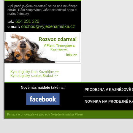
V případě jakýchkoli dotazů se na nás neváhejte
obrátit. Rádi zodpovíme Vaše telefonické nebo e-
mailové dotazy.
604 991 320
tel.:
obchod
@
vyjedenamiska
.cz
e-mail:
Rozvoz zdarma!
V Plzni, Třemošné a
Kaznějově.
Info >>
Kynologický klub Kaznějov >>
Kynologický spolek Brabci >>
Nově nás najdete také na:
PRODEJNA V KAZNĚJOVĚ
NOVINKA NA PRODEJNĚ K
Krmiva a chovatelské potřeby Vyjedená miska Plzeň