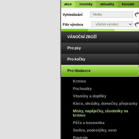
akce
novinky
aktuality
kontakt
Vyhledávání
Filtr výrobce
VÁNOČNÍ ZBOŽÍ
Pro psy
Pro kočky
Pro hlodavce
Krmiva
Pochoutky
Vitamíny a doplňky
Klece, ohrádky, domečky, přepravky
Misky, napáječky, zásobníky na
krmivo
Péče a kosmetika
Steliva, podestýlky, seno
Postroje