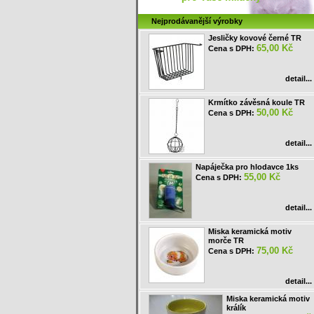
Nejprodávanější výrobky
Jesličky kovové černé TR
65,00 Kč
Cena s DPH:
detail...
Krmítko závěsná koule TR
50,00 Kč
Cena s DPH:
detail...
Napáječka pro hlodavce 1ks
55,00 Kč
Cena s DPH:
detail...
Miska keramická motiv
morče TR
75,00 Kč
Cena s DPH:
detail...
Miska keramická motiv
králík