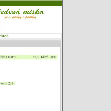
křeček 100ml
55,00 Kč vč. DPH
ilem
Zpět