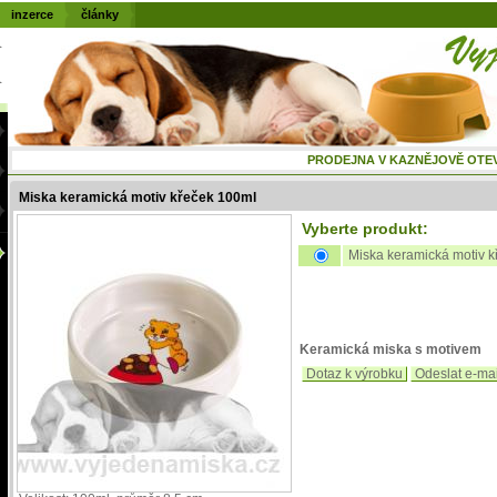
inzerce
články
PRODEJNA V KAZNĚJOVĚ OTEVŘENÁ
Miska keramická motiv křeček 100ml
Vyberte produkt:
Miska keramická motiv 
Keramická miska s motivem
Dotaz k výrobku
Odeslat e-ma