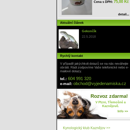
75,00 Kč
Cena s DPH:
detail...
Aktuální článek
Gekončík
22.5.2018
Rychlý kontakt
V případě jakýchkoli dotazů se na nás neváhejte
obrátit. Rádi zodpovíme Vaše telefonické nebo e-
mailové dotazy.
604 991 320
tel.:
obchod
@
vyjedenamiska
.cz
e-mail:
Rozvoz zdarma!
V Plzni, Třemošné a
Kaznějově.
Info >>
Kynologický klub Kaznějov >>