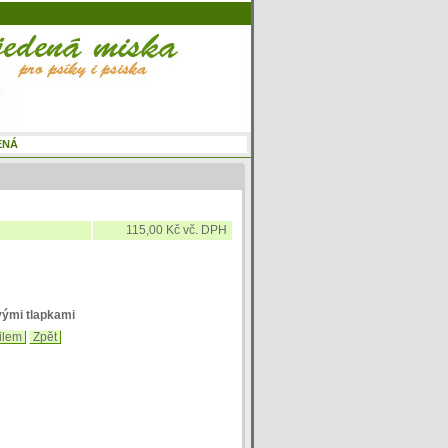
115,00 Kč vč. DPH
vými tlapkami
ilem
Zpět