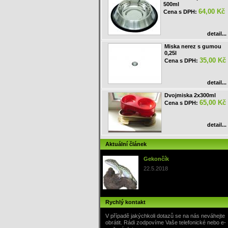
500ml
64,00 Kč
Cena s DPH:
detail...
Miska nerez s gumou
0,25l
35,00 Kč
Cena s DPH:
detail...
Dvojmiska 2x300ml
65,00 Kč
Cena s DPH:
detail...
Aktuální článek
Gekončík
22.5.2018
Rychlý kontakt
V případě jakýchkoli dotazů se na nás neváhejte
obrátit. Rádi zodpovíme Vaše telefonické nebo e-