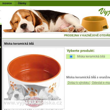
inzerce
články
PRODEJNA V KAZNĚJOVĚ OTEVŘENÁ
Miska keramická bílá
Vyberte produkt:
Miska keramická bílá
Miska keramická bílá s oranžo
Dotaz k výrobku
Odeslat e-ma