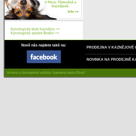
V Plzni, Třemošné a
Kaznějově.
Info >>
Kynologický klub Kaznějov >>
Kynologický spolek Brabci >>
Nově nás najdete také na:
PRODEJNA V KAZNĚJOVĚ
NOVINKA NA PRODEJNĚ K
Krmiva a chovatelské potřeby Vyjedená miska Plzeň