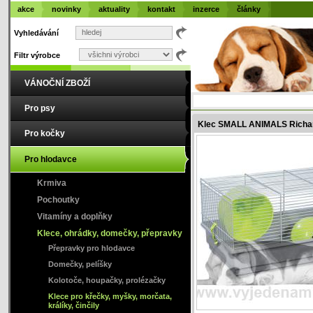
akce
novinky
aktuality
kontakt
inzerce
články
Vyhledávání
Filtr výrobce
VÁNOČNÍ ZBOŽÍ
Pro psy
Klec SMALL ANIMALS Richard
Pro kočky
Pro hlodavce
Krmiva
Pochoutky
Vitamíny a doplňky
Klece, ohrádky, domečky, přepravky
Přepravky pro hlodavce
Domečky, pelíšky
Kolotoče, houpačky, prolézačky
Klece pro křečky, myšky, morčata,
králíky, činčily