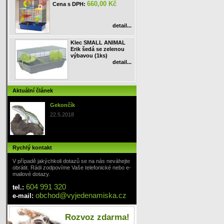
660,00 Kč
Cena s DPH:
detail...
Klec SMALL ANIMAL
Erik šedá se zelenou
výbavou (1ks)
detail...
Aktuální článek
Gekončík
22.5.2018
Rychlý kontakt
V případě jakýchkoli dotazů se na nás neváhejte
obrátit. Rádi zodpovíme Vaše telefonické nebo e-
mailové dotazy.
604 991 320
tel.:
obchod
@
vyjedenamiska
.cz
e-mail:
Rozvoz zdarma!