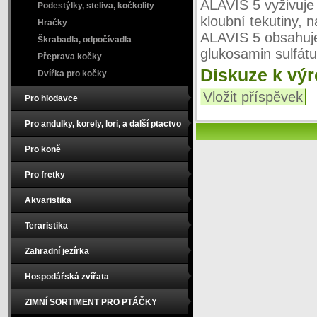
ALAVIS 5 vyživuje
Podestýlky, steliva, kočkolity
kloubní tekutiny,
Hračky
ALAVIS 5 obsahuje
Škrabadla, odpočívadla
glukosamin sulfátu
Přeprava kočky
Diskuze k vý
Dvířka pro kočky
Vložit příspěvek
Pro hlodavce
Pro andulky, korely, lori, a další ptactvo
Pro koně
Pro fretky
Akvaristika
Teraristika
Zahradní jezírka
Hospodářská zvířata
ZIMNÍ SORTIMENT PRO PTÁČKY