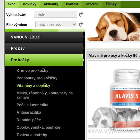
akce
novinky
aktuality
kontakt
inzerce
články
Vyhledávání
Filtr výrobce
VÁNOČNÍ ZBOŽÍ
Pro psy
Alavis 5 pro psy a kočky 90 t
Pro kočky
Krmivo pro kočky
Pochoutky pro kočičky
Vitamíny a doplňky
Misky, zásobníky, kontejnery na
krmivo
Péče a kosmetika
Antiparazitika
Dentální péče
Obojky, vodítka, postroje
Toaleta a potřeby