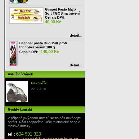
Gimpet Pasta Malt-
Soft TGOS na trávení
Cena s DPH:
40,00 Kč
detail...
Beaphar pasta Duo Malt proti
trichobezoárům 100 g
140,00 Kč
Cena s DPH:
detail...
Aktuální článek
Gekončík
22.5.2018
Rychlý kontakt
V případě jakýchkoli dotazů se na nás neváhejte
obrátit. Rádi zodpovíme Vaše telefonické nebo e-
mailové dotazy.
604 991 320
tel.: