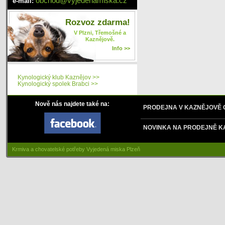
obchod
@
vyjedenamiska
.cz
e-mail:
Rozvoz zdarma!
V Plzni, Třemošné a
Kaznějově.
Info >>
Kynologický klub Kaznějov >>
Kynologický spolek Brabci >>
Nově nás najdete také na:
PRODEJNA V KAZNĚJOVĚ
NOVINKA NA PRODEJNĚ K
Krmiva a chovatelské potřeby Vyjedená miska Plzeň