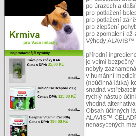
po úrazech a dalš
pro potlačení bole
pro potlačení záně
pro zlepšení pohybl
pro zpomalení až 
Výhody ALAVIS™
Nejprodávanější výrobky
přírodní ingredien
Tráva pro kočky KAR
je velmi bezpečný
35,00 Kč
Cena s DPH:
nebyly zaznamenán
v humánní medicín
detail...
(neúčinná látka) k
Junior Cal Beaphar 200g
snadná vstřebatel
K.
rychlý nástup účin
115,00 Kč
Cena s DPH:
vhodná alternativa 
Obsah účinných lát
detail...
ALAVIS™ CELADRI
Beaphar Vitamin Cal 500g
190,00 Kč
Cena s DPH:
nenasycených mast
detail...