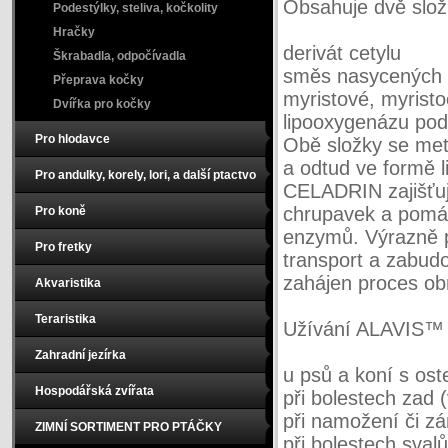
Obsahuje dvě slož
Podestýlky, steliva, kočkolity
Hračky
derivát cetylu
Škrabadla, odpočívadla
směs nasycených a
Přeprava kočky
myristové, myristo
Dvířka pro kočky
lipooxygenázu podp
Pro hlodavce
Obě složky se metab
a odtud ve formě 
Pro andulky, korely, lori, a další ptactvo
CELADRIN zajišťuj
chrupavek a pomáh
Pro koně
enzymů. Výrazně po
Pro fretky
transport a zabudo
zahájen proces ob
Akvaristika
Teraristika
Užívání ALAVIS™
Zahradní jezírka
u psů a koní s ost
Hospodářská zvířata
při bolestech zad 
při namožení či zán
ZIMNÍ SORTIMENT PRO PTÁČKY
při bolestech svalů