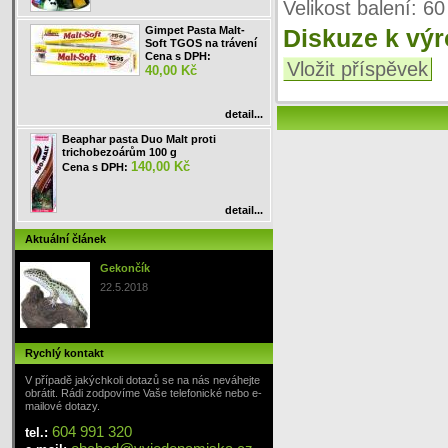
Velikost balení: 60
Gimpet Pasta Malt-
Diskuze k vý
Soft TGOS na trávení
Cena s DPH:
Vložit příspěvek
40,00 Kč
detail...
Beaphar pasta Duo Malt proti
trichobezoárům 100 g
140,00 Kč
Cena s DPH:
detail...
Aktuální článek
Gekončík
22.5.2018
Rychlý kontakt
V případě jakýchkoli dotazů se na nás neváhejte
obrátit. Rádi zodpovíme Vaše telefonické nebo e-
mailové dotazy.
604 991 320
tel.: