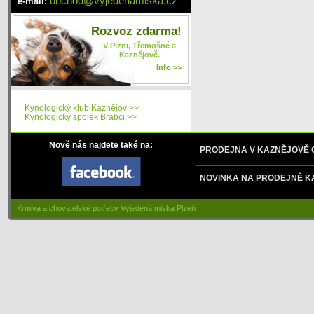
obchod
@
vyjedenamiska
.cz
e-mail:
Rozvoz zdarma!
V Plzni, Třemošné a
Kaznějově.
Info >>
Kynologický klub Kaznějov >>
Kynologický spolek Brabci >>
Nově nás najdete také na:
PRODEJNA V KAZNĚJOVĚ
NOVINKA NA PRODEJNĚ K
Krmiva a chovatelské potřeby Vyjedená miska Plzeň