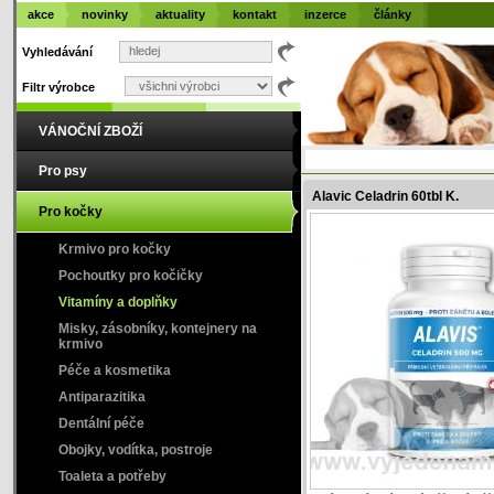
akce
novinky
aktuality
kontakt
inzerce
články
Vyhledávání
Filtr výrobce
VÁNOČNÍ ZBOŽÍ
Pro psy
Alavic Celadrin 60tbl K.
Pro kočky
Krmivo pro kočky
Pochoutky pro kočičky
Vitamíny a doplňky
Misky, zásobníky, kontejnery na
krmivo
Péče a kosmetika
Antiparazitika
Dentální péče
Obojky, vodítka, postroje
Toaleta a potřeby