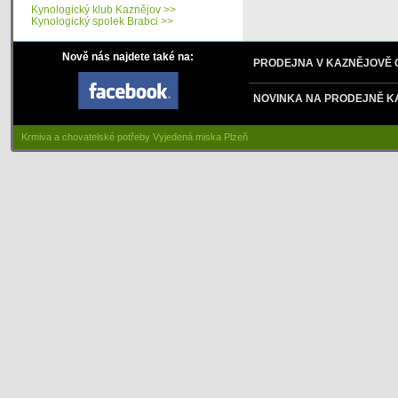
Kynologický klub Kaznějov >>
Kynologický spolek Brabci >>
Nově nás najdete také na:
PRODEJNA V KAZNĚJOVĚ
NOVINKA NA PRODEJNĚ K
Krmiva a chovatelské potřeby Vyjedená miska Plzeň