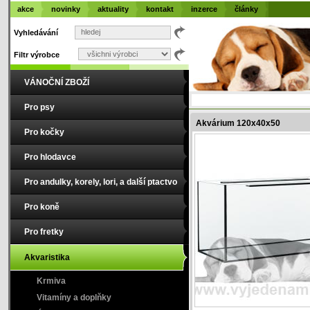
akce
novinky
aktuality
kontakt
inzerce
články
Vyhledávání
Filtr výrobce
VÁNOČNÍ ZBOŽÍ
Pro psy
Akvárium 120x40x50
Pro kočky
Pro hlodavce
Pro andulky, korely, lori, a další ptactvo
Pro koně
Pro fretky
Akvaristika
Krmiva
Vitamíny a doplňky