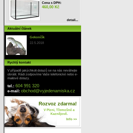
Cena s DPH:
460,00 Kč
detail...
Aktuální článek
Gekončík
22.5.2018
Rychlý kontakt
V případě jakýchkoli dotazů se na nás neváhejte
obrátit. Rádi zodpovíme Vaše telefonické nebo e-
mailové dotazy.
604 991 320
tel.:
obchod
@
vyjedenamiska
.cz
e-mail:
Rozvoz zdarma!
V Plzni, Třemošné a
Kaznějově.
Info >>