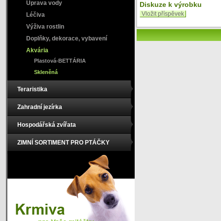
Úprava vody
Diskuze k výrobku
Vložit příspěvek
Léčiva
Výživa rostlin
Doplňky, dekorace, vybavení
Akvária
Plastová-BETTÁRIA
Skleněná
Teraristika
Zahradní jezírka
Hospodářská zvířata
ZIMNÍ SORTIMENT PRO PTÁČKY