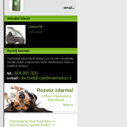
detail...
Aktuální článek
Gekončík
22.5.2018
Rychlý kontakt
V případě jakýchkoli dotazů se na nás neváhejte
obrátit. Rádi zodpovíme Vaše telefonické nebo e-
mailové dotazy.
604 991 320
tel.:
obchod
@
vyjedenamiska
.cz
e-mail:
Rozvoz zdarma!
V Plzni, Třemošné a
Kaznějově.
Info >>
Kynologický klub Kaznějov >>
Kynologický spolek Brabci >>