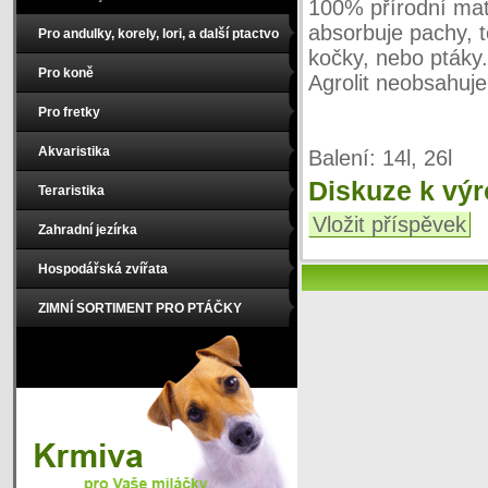
100% přírodní mat
absorbuje pachy,
Pro andulky, korely, lori, a další ptactvo
kočky, nebo ptáky.
Pro koně
Agrolit neobsahuje
Pro fretky
Akvaristika
Balení: 14l, 26l
Diskuze k vý
Teraristika
Vložit příspěvek
Zahradní jezírka
Hospodářská zvířata
ZIMNÍ SORTIMENT PRO PTÁČKY