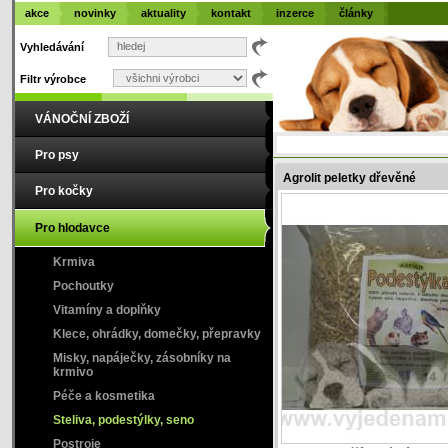
akce
novinky
aktuality
kontakt
inzerce
články
Vyhledávání
Filtr výrobce
VÁNOČNÍ ZBOŽÍ
Pro psy
Agrolit peletky dřevěné
Pro kočky
Pro hlodavce
Krmiva
Pochoutky
Vitamíny a doplňky
Klece, ohrádky, domečky, přepravky
Misky, napáječky, zásobníky na
krmivo
Péče a kosmetika
Steliva, podestýlky, seno
Postroje