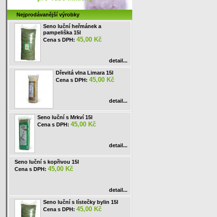
Nejprodávanější výrobky
Seno luční heřmánek a
pampeliška 15l
45,00 Kč
Cena s DPH:
detail...
Dřevitá vlna Limara 15l
45,00 Kč
Cena s DPH:
detail...
Seno luční s Mrkví 15l
45,00 Kč
Cena s DPH:
detail...
Seno luční s kopřivou 15l
45,00 Kč
Cena s DPH:
detail...
Seno luční s lístečky bylin 15l
45,00 Kč
Cena s DPH: